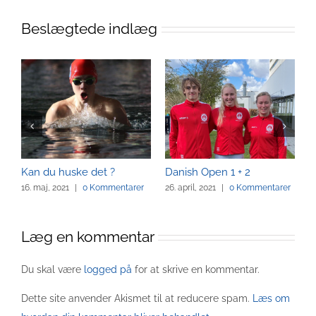
Beslægtede indlæg
Kan du huske det ?
Danish Open 1 + 2
T
16. maj, 2021
|
0 Kommentarer
26. april, 2021
|
0 Kommentarer
1
K
Læg en kommentar
Du skal være
logged på
for at skrive en kommentar.
Dette site anvender Akismet til at reducere spam.
Læs om