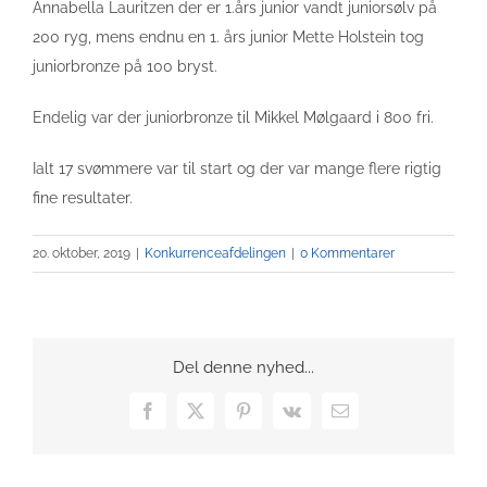
Annabella Lauritzen der er 1.års junior vandt juniorsølv på
200 ryg, mens endnu en 1. års junior Mette Holstein tog
juniorbronze på 100 bryst.
Endelig var der juniorbronze til Mikkel Mølgaard i 800 fri.
Ialt 17 svømmere var til start og der var mange flere rigtig
fine resultater.
20. oktober, 2019
|
Konkurrenceafdelingen
|
0 Kommentarer
Del denne nyhed...
Facebook
X
Pinterest
Vk
E-
mail