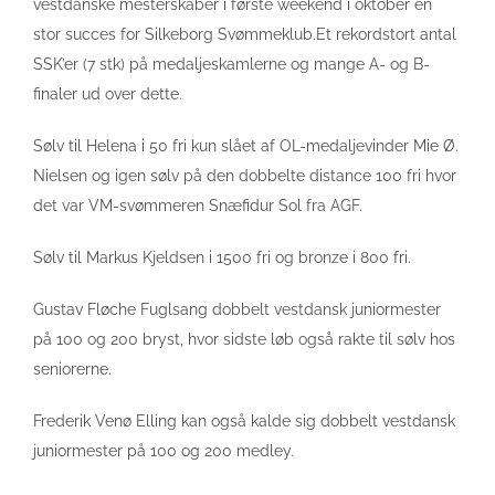
vestdanske mesterskaber i første weekend i oktober en
stor succes for Silkeborg Svømmeklub.
Et rekordstort antal
SSK’er (7 stk) på medaljeskamlerne og mange A- og B-
finaler ud over dette.
Sølv til Helena i 50 fri kun slået af OL-medaljevinder Mie Ø.
Nielsen og igen sølv på den dobbelte distance 100 fri hvor
det var VM-svømmeren Snæfidur Sol fra AGF.
Sølv til Markus Kjeldsen i 1500 fri og bronze i 800 fri.
Gustav Fløche Fuglsang dobbelt vestdansk juniormester
på 100 og 200 bryst, hvor sidste løb også rakte til sølv hos
seniorerne.
Frederik Venø Elling kan også kalde sig dobbelt vestdansk
juniormester på 100 og 200 medley.