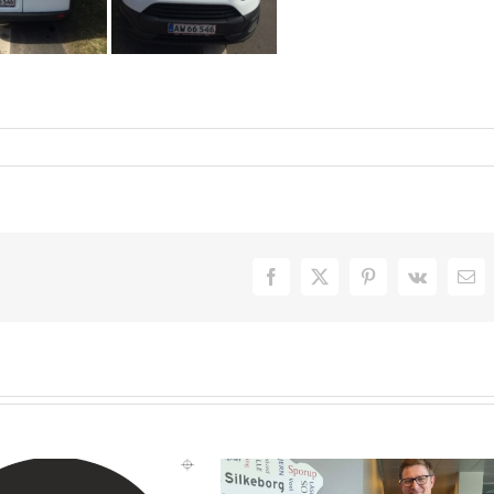
Facebook
X
Pinterest
Vk
E-
mai