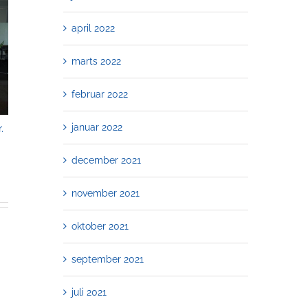
april 2022
marts 2022
februar 2022
januar 2022
.
Kunstsvømning i Børneavisen
Dansk svømning har
personlighed.
22. maj, 2024
30. marts, 2024
december 2021
november 2021
oktober 2021
september 2021
juli 2021