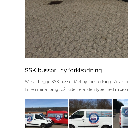
SSK busser i ny forklædning
Så har begge SSK busser fået ny forklædning, så vi stolt
Folien der er brugt på ruderne er den type med microhu