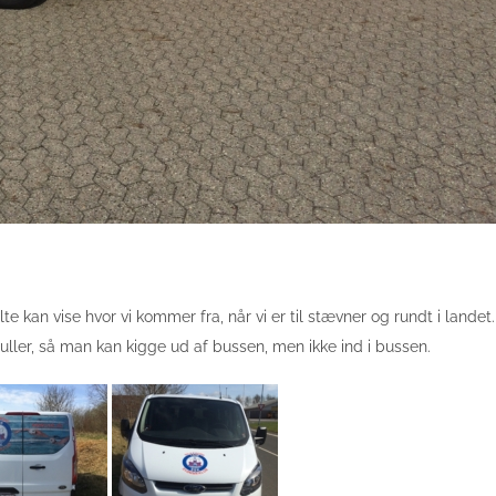
e kan vise hvor vi kommer fra, når vi er til stævner og rundt i landet.
ller, så man kan kigge ud af bussen, men ikke ind i bussen.