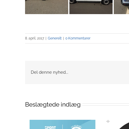
8. april, 2017
|
Generelt
|
0 Kommentarer
Del denne nyhed...
Beslægtede indlæg