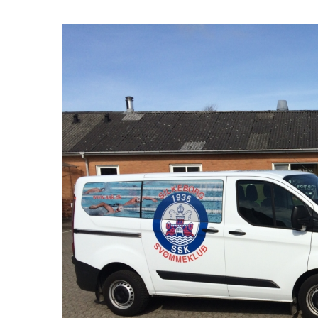
Se
større
billede