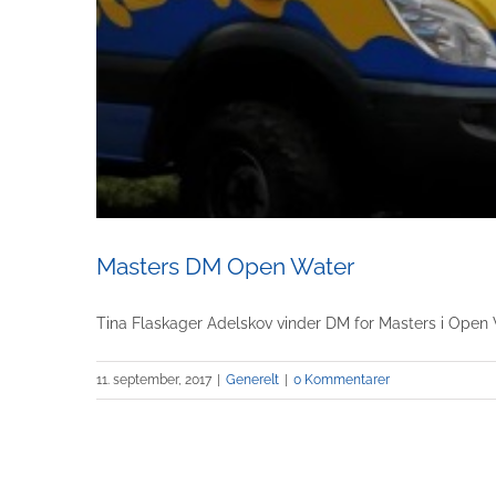
Masters DM Open Water
Tina Flaskager Adelskov vinder DM for Masters i Open W
11. september, 2017
|
Generelt
|
0 Kommentarer