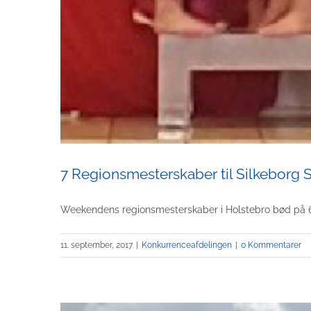
7 Regionsmesterskaber til Silkebor
Weekendens regionsmesterskaber i Holstebro bød på 6 
11. september, 2017
|
Konkurrenceafdelingen
|
0 Kommentarer