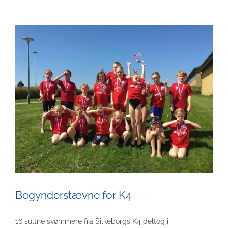
Begynderstævne for K4
16 sultne svømmere fra Silkeborgs K4 deltog i