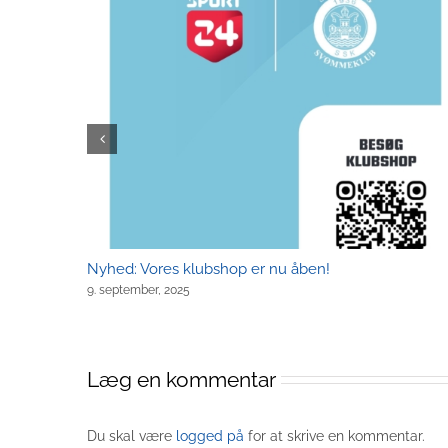
Nyhed: Vores klubshop er nu åben!
9. september, 2025
Læg en kommentar
Du skal være
logged på
for at skrive en kommentar.