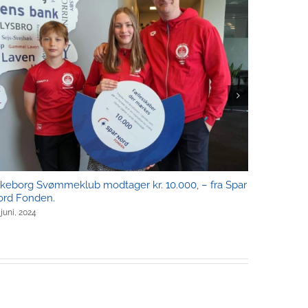
lkeborg Svømmeklub modtager kr. 10.000, – fra Spar
Kunstsvø
ord Fonden.
22. maj, 202
 juni, 2024