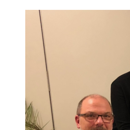
Se
større
billede