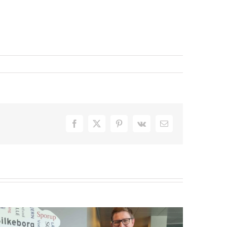
Facebook
X
Pinterest
Vk
E-
mail