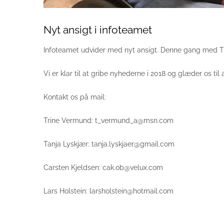
Nyt ansigt i infoteamet
Infoteamet udvider med nyt ansigt. Denne gang med T
Vi er klar til at gribe nyhederne i 2018 og glæder os til at
Kontakt os på mail:
Trine Vermund: t_vermund_a@msn.com
Tanja Lyskjær: tanja.lyskjaer@gmail.com
Carsten Kjeldsen: cak.ob@velux.com
Lars Holstein: larsholstein@hotmail.com