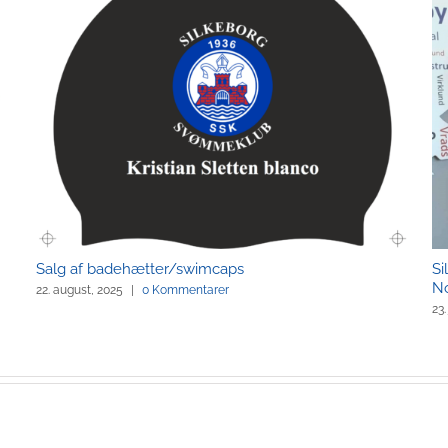
Salg af badehætter/swimcaps
Si
N
22. august, 2025
|
0 Kommentarer
23.