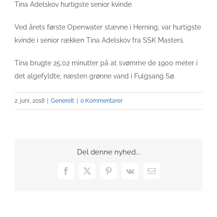
Tina Adelskov hurtigste senior kvinde
Ved årets første Openwater stævne i Herning, var hurtigste
kvinde i senior rækken Tina Adelskov fra SSK Masters.
Tina brugte 25:02 minutter på at svømme de 1900 meter i
det algefyldte, næsten grønne vand i Fulgsang Sø.
2. juni, 2018
|
Generelt
|
0 Kommentarer
Del denne nyhed...
Facebook
X
Pinterest
Vk
E-
mail