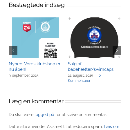
Beslægtede indlæg
Nyhed: Vores klubshop er
Salg af
S
nu åben!
badehætter/swimcaps
m
S
9. september, 2025
22. august, 2025
|
0
Kommentarer
23
Læg en kommentar
Du skal være
logged på
for at skrive en kommentar.
Dette site anvender Akismet til at reducere spam.
Læs om