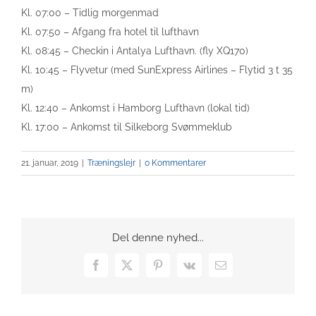
Kl. 07:00 – Tidlig morgenmad
Kl. 07:50 – Afgang fra hotel til lufthavn
Kl. 08:45 – Checkin i Antalya Lufthavn. (fly XQ170)
Kl. 10:45 – Flyvetur (med SunExpress Airlines – Flytid 3 t 35
m)
Kl. 12:40 – Ankomst i Hamborg Lufthavn (lokal tid)
Kl. 17:00 – Ankomst til Silkeborg Svømmeklub
21. januar, 2019
|
Træningslejr
|
0 Kommentarer
Del denne nyhed...
Facebook
X
Pinterest
Vk
E-
mail